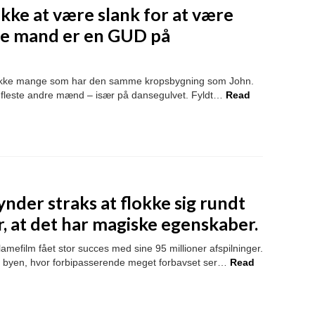
kke at være slank for at være
nne mand er en GUD på
t ikke mange som har den samme kropsbygning som John.
de fleste andre mænd – især på dansegulvet. Fyldt…
Read
der straks at flokke sig rundt
r, at det har magiske egenskaber.
efilm fået stor succes med sine 95 millioner afspilninger.
ne i byen, hvor forbipasserende meget forbavset ser…
Read