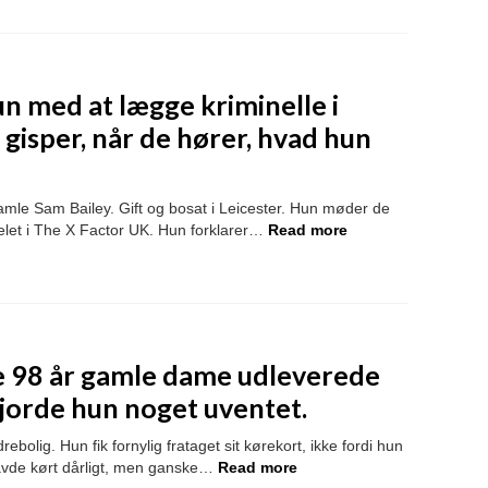
un med at lægge kriminelle i
isper, når de hører, hvad hun
mle Sam Bailey. Gift og bosat i Leicester. Hun møder de
let i The X Factor UK. Hun forklarer…
Read more
e 98 år gamle dame udleverede
gjorde hun noget uventet.
bolig. Hun fik fornylig frataget sit kørekort, ikke fordi hun
havde kørt dårligt, men ganske…
Read more