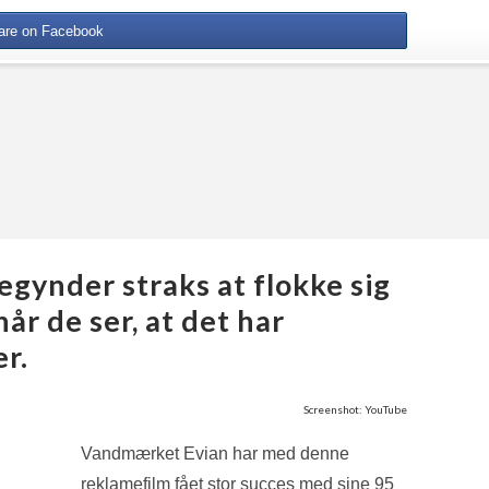
are on Facebook
gynder straks at flokke sig
år de ser, at det har
r.
Screenshot: YouTube
Vandmærket Evian har med denne
reklamefilm fået stor succes med sine 95