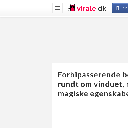
Toggle
Sh
navigation
Forbipasserende be
rundt om vinduet, n
magiske egenskabe