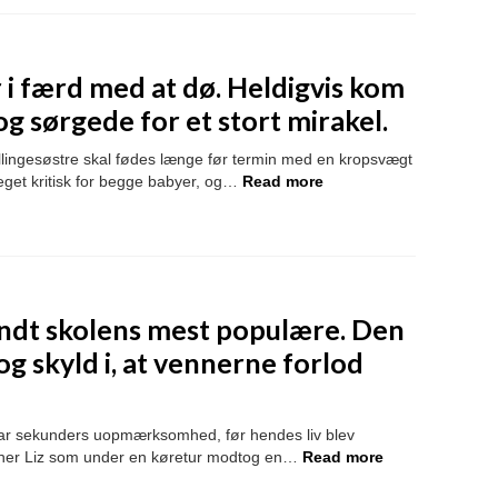
 i færd med at dø. Heldigvis kom
og sørgede for et stort mirakel.
tvillingesøstre skal fødes længe før termin med en kropsvægt
eget kritisk for begge babyer, og…
Read more
ndt skolens mest populære. Den
og skyld i, at vennerne forlod
 par sekunders uopmærksomhed, før hendes liv blev
r her Liz som under en køretur modtog en…
Read more