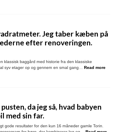
kvadratmeter. Jeg taber kæben på
llederne efter renoveringen.
 en klassisk baggård med historie fra den klassiske
kal syv etager op og gennem en smal gang…
Read more
pusten, da jeg så, hvad babyen
l med sin far.
eligt gode resultater for den kun 16 måneder gamle Torin.
æringsprogram for børn, der kombinerer leg og…
Read more