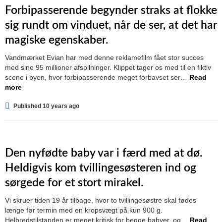
Forbipasserende begynder straks at flokke
sig rundt om vinduet, når de ser, at det har
magiske egenskaber.
Vandmærket Evian har med denne reklamefilm fået stor succes
med sine 95 millioner afspilninger. Klippet tager os med til en fiktiv
scene i byen, hvor forbipasserende meget forbavset ser…
Read
more
Published 10 years ago
Den nyfødte baby var i færd med at dø.
Heldigvis kom tvillingesøsteren ind og
sørgede for et stort mirakel.
Vi skruer tiden 19 år tilbage, hvor to tvillingesøstre skal fødes
længe før termin med en kropsvægt på kun 900 g.
Helbredstilstanden er meget kritisk for begge babyer, og…
Read